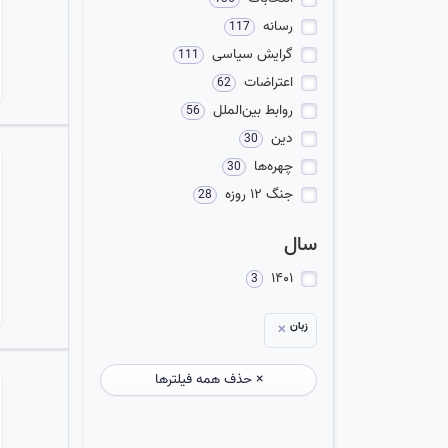
رسانه
117
گرایش سیاسی
111
اعتراضات
62
روابط بین‌الملل
56
دین
30
چهره‌ها
30
جنگ ۱۲ روزه
28
سال
۱۴۰۱
3
زبان
✕
× حذف همه فیلترها